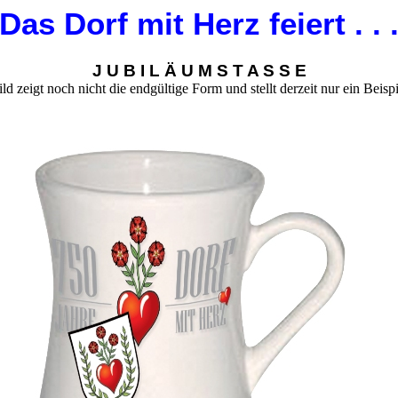
Das Dorf mit Herz feiert . . 
J U B I L Ä U M S T A S
S
E
ld zeigt noch nicht die endgültige Form und stellt derzeit nur ein Beispi