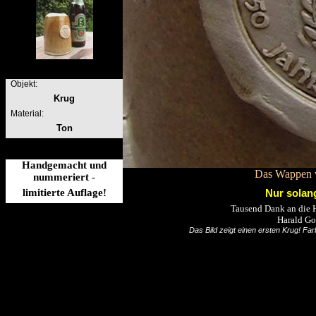
Objekt:
Krug
Material:
Ton
Handgemacht und
Das Wappen w
nummeriert
-
limitierte Auflage!
Nur solang
Tausend Dank an die H
Harald Go
Das Bild zeigt einen ersten Krug!
Farb
Eine Website
© Joche