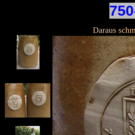
750
Einmal
Daraus schme